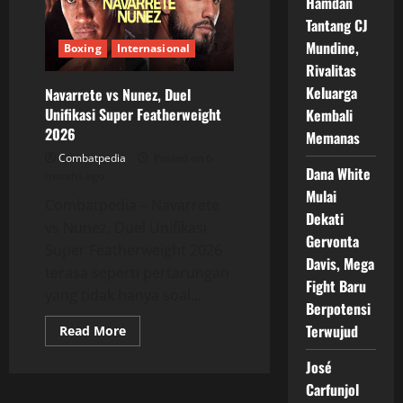
Hamdan
untuk
Gelar
Tantang CJ
WBC
Kelas
Mundine,
Boxing
Internasional
Welter
Rivalitas
Keluarga
Navarrete vs Nunez, Duel
Unifikasi Super Featherweight
Kembali
2026
Memanas
Combatpedia
Posted on 6
Dana White
months ago
Mulai
Combatpedia – Navarrete
Dekati
vs Nunez, Duel Unifikasi
Gervonta
Super Featherweight 2026
Davis, Mega
terasa seperti pertarungan
Fight Baru
yang tidak hanya soal...
Berpotensi
Terwujud
Read
Read More
more
about
José
Navarrete
vs
Carfunjol
Nunez,