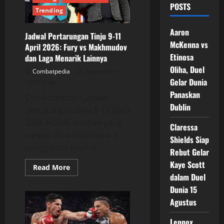
POSTS
Trending
Aaron
Jadwal Pertarungan Tinju 9-11
McKenna vs
April 2026: Fury vs Makhmudov
Etinosa
dan Laga Menarik Lainnya
Oliha, Duel
Combatpedia
Posted on 4
Gelar Dunia
months ago
Panaskan
Combatpedia – Jadwal
Dublin
pertarungan tinju 9-11 April
2026 adalah momen yang
Claressa
sangat dinanti oleh para
Shields Siap
penggemar tinju di...
Rebut Gelar
Kaye Scott
Read
Read More
more
dalam Duel
about
Jadwal
Dunia 15
Pertarungan
Agustus
Tinju
9-
11
Lennox
April