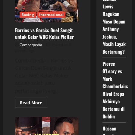
2026:
Lewis
Fury
vs
Ragukan
Boxing
Internasional
Makhmudov
dan
Masa Depan
Laga
Anthony
Menarik
Barrios vs Garcia: Duel Sengit
Lainnya
Joshua,
untuk Gelar WBC Kelas Welter
Masih Layak
Combatpedia
Posted on 6
Bertarung?
months ago
Combatpedia – Barrios vs
Pierce
Garcia Duel Sengit untuk
O’Leary vs
Gelar WBC Kelas Welter
Mark
adalah salah satu
Chamberlain:
pertarungan yang...
Rival Eropa
Akhirnya
Read
Read More
more
Bertemu di
about
Barrios
Dublin
vs
Garcia:
Duel
Hassan
Sengit