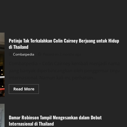
Petinju Tak Terkalahkan Colin Cairney Berjuang untuk Hidup
di Thailand
Combatpedia
Posted on 2 months ago
Combatpedia – Colin Cairney kembali menjadi nama
yang banyak diperbincangkan oleh penggemar tinju
internasional. Namun kali ini, perhatian...
Read
Read More
more
about
Petinju
Tak
Terkalahkan
Colin
Cairney
Damar Robinson Tampil Mengesankan dalam Debut
Berjuang
Internasional di Thailand
untuk