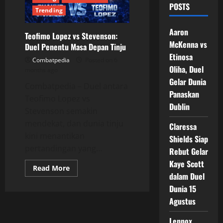
POSTS
Trending
Aaron
Teofimo Lopez vs Stevenson:
McKenna vs
Duel Penentu Masa Depan Tinju
Etinosa
Combatpedia
Posted on 6
Oliha, Duel
months ago
Gelar Dunia
Combatpedia – Duel antara
Panaskan
Teofimo Lopez vs
Dublin
Stevenson semakin
mendekat, dan dunia tinju
Claressa
kini menantikan
Shields Siap
pertandingan yang...
Rebut Gelar
Kaye Scott
Read
Read More
more
dalam Duel
about
Dunia 15
Teofimo
Lopez
Agustus
vs
Stevenson:
Duel
Lennox