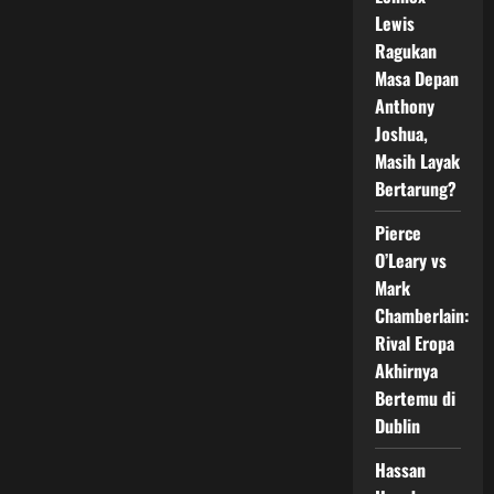
Penentu
Masa
Lewis
Depan
Tinju
Ragukan
Masa Depan
Anthony
Joshua,
Masih Layak
Bertarung?
Pierce
O’Leary vs
Mark
Chamberlain:
Rival Eropa
Akhirnya
Bertemu di
Dublin
Hassan