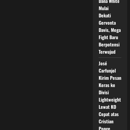
Dana White
Mulai
Dekati
Gervonta
Davis, Mega
Fight Baru
Berpotensi
Terwujud
José
Carfunjol
Kirim Pesan
Keras ke
Divisi
Lightweight
Lewat KO
Cepat atas
Cristian
Ponce