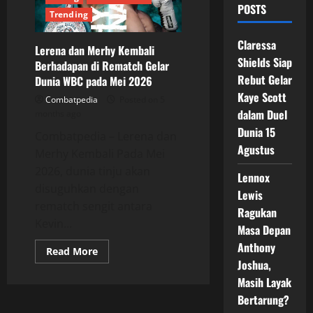
POSTS
Trending
Claressa
Lerena dan Merhy Kembali
Shields Siap
Berhadapan di Rematch Gelar
Rebut Gelar
Dunia WBC pada Mei 2026
Kaye Scott
Combatpedia
Posted on 5
dalam Duel
months ago
Dunia 15
Combatpedia – Lerena dan
Agustus
Merhy Kembali Pada Mei
2026, dunia tinju akan
Lennox
disuguhkan dengan
Lewis
rematch sengit antara
Ragukan
Kevin...
Masa Depan
Anthony
Read
Read More
more
Joshua,
about
Lerena
Masih Layak
dan
Bertarung?
Merhy
Kembali