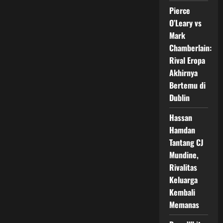
Berhadapan
Pierce
di
Rematch
O’Leary vs
Gelar
Dunia
Mark
WBC
pada
Chamberlain:
Mei
Rival Eropa
2026
Akhirnya
Bertemu di
Dublin
Hassan
Hamdan
Tantang CJ
Mundine,
Rivalitas
Keluarga
Kembali
Memanas