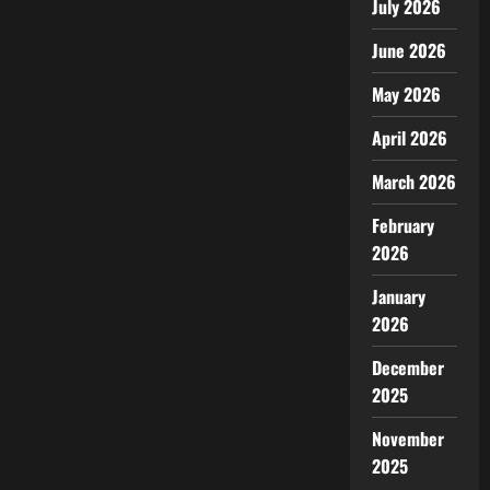
July 2026
June 2026
May 2026
April 2026
March 2026
February
2026
January
2026
December
2025
November
2025