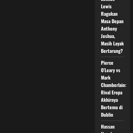
yang
Mengguncang
Lewis
Dunia
Ragukan
Kickboxing
Masa Depan
Anthony
Joshua,
Masih Layak
Bertarung?
Pierce
O’Leary vs
Mark
Chamberlain:
Rival Eropa
Akhirnya
Bertemu di
Dublin
Hassan