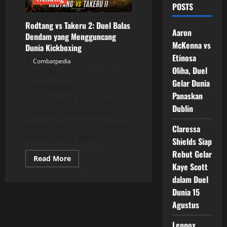
POSTS
Rodtang vs Takeru 2: Duel Balas
Aaron
Dendam yang Mengguncang
McKenna vs
Dunia Kickboxing
Etinosa
Combatpedia
Posted on 3
Oliha, Duel
months ago
Gelar Dunia
Combatpedia –
Panaskan
Pertarungan Rodtang vs
Dublin
Takeru 2 resmi digelar
pada 29 April 2026 di Ariake
Claressa
Arena, Tokyo, Jepang...
Shields Siap
Rebut Gelar
Read
Read More
more
Kaye Scott
about
dalam Duel
Rodtang
vs
Dunia 15
Takeru
2:
Agustus
Duel
Balas
Dendam
Lennox