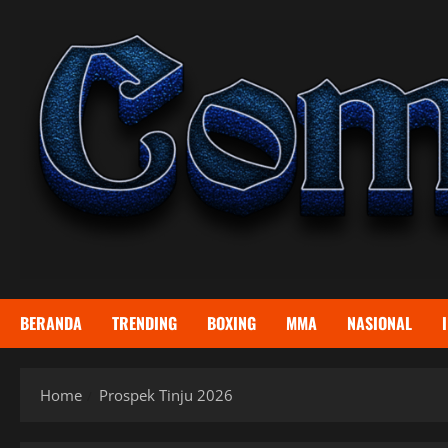
Skip
to
content
BERANDA
TRENDING
BOXING
MMA
NASIONAL
Home
Prospek Tinju 2026