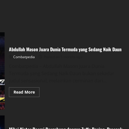
Abdullah Mason Juara Dunia Termuda yang Sedang Naik Daun
Combatpedia
Posted on 5 months ago
Combatpedia – Abdullah Mason Juara Dunia
Termuda yang Sedang Naik Daun bukan sekadar
judul sensasional, melainkan cerminan dari...
Read
Read More
more
about
Abdullah
Mason
Juara
Dunia
Termuda
yang
Sedang