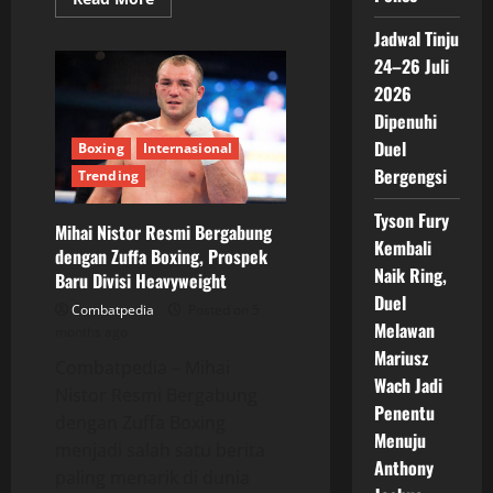
more
about
Jadwal Tinju
Cedera
Frank
24–26 Juli
Sanchez
Paksa
2026
Duel
Dipenuhi
Lawan
Richard
Duel
Boxing
Internasional
Torrez
Jr
Bergengsi
Trending
Ditunda
Tyson Fury
Mihai Nistor Resmi Bergabung
Kembali
dengan Zuffa Boxing, Prospek
Naik Ring,
Baru Divisi Heavyweight
Duel
Combatpedia
Posted on 5
Melawan
months ago
Mariusz
Combatpedia – Mihai
Wach Jadi
Nistor Resmi Bergabung
Penentu
dengan Zuffa Boxing
Menuju
menjadi salah satu berita
Anthony
paling menarik di dunia