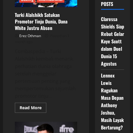
POSTS
Turki Alalshikh Satukan
Claressa
Promotor Tinju Dunia, Dana
Shields Siap
White Justru Absen
Rebut Gelar
Erez Othman
Posted on 1
Kaye Scott
month ago
dalam Duel
Combatpedia – Turki
Dunia 15
Alalshikh kembali menarik
Agustus
perhatian dunia olahraga
setelah menggelar
Lennox
pertemuan penting yang
Lewis
mempertemukan sejumlah
Ragukan
promotor tinju...
Masa Depan
Anthony
Read
Read More
more
Joshua,
about
Masih Layak
Turki
Alalshikh
Bertarung?
Satukan
Promotor