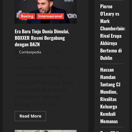
Tinju
Pierce
Dunia,
Dana
O’Leary vs
White
Boxing
Internasional
Justru
Mark
Absen
Chamberlain:
Era Baru Tinju Dunia Dimulai,
Rival Eropa
BOXXER Resmi Bergabung
Akhirnya
dengan DAZN
Bertemu di
Combatpedia
Posted on 2
Dublin
months ago
Combatpedia – Dunia tinju
Hassan
internasional kembali
Hamdan
menghadirkan kabar besar
Tantang CJ
yang menarik perhatian
Mundine,
penggemar olahraga
Rivalitas
tarung. Pada 9 Juni...
Keluarga
Kembali
Read
Read More
more
Memanas
about
Era