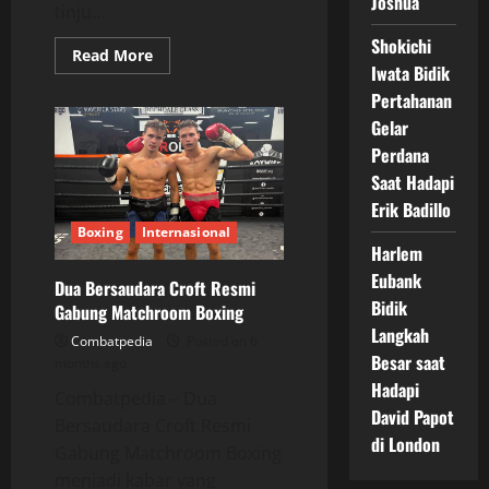
Joshua
tinju...
Shokichi
Read
Read More
more
Iwata Bidik
about
Pertahanan
Mihai
Nistor
Gelar
Resmi
Bergabung
Perdana
dengan
Zuffa
Saat Hadapi
Boxing,
Erik Badillo
Prospek
Baru
Boxing
Internasional
Divisi
Harlem
Heavyweight
Eubank
Dua Bersaudara Croft Resmi
Bidik
Gabung Matchroom Boxing
Langkah
Combatpedia
Posted on 6
Besar saat
months ago
Hadapi
Combatpedia – Dua
David Papot
Bersaudara Croft Resmi
di London
Gabung Matchroom Boxing
menjadi kabar yang