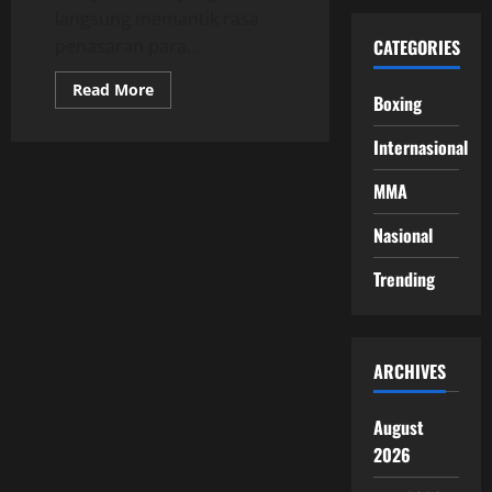
langsung memantik rasa
penasaran para...
CATEGORIES
Read
Read More
Boxing
more
about
Dua
Internasional
Bersaudara
Croft
Resmi
MMA
Gabung
Matchroom
Boxing
Nasional
Trending
ARCHIVES
August
2026