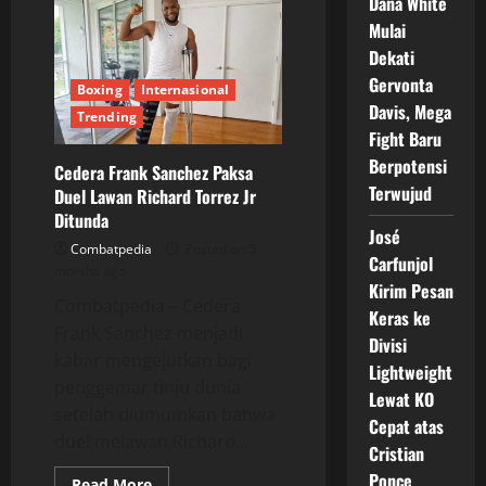
Baru
Dana White
Tinju
Mulai
Dunia
Dimulai,
Dekati
BOXXER
Resmi
Gervonta
Boxing
Internasional
Bergabung
dengan
Davis, Mega
Trending
DAZN
Fight Baru
Berpotensi
Cedera Frank Sanchez Paksa
Terwujud
Duel Lawan Richard Torrez Jr
Ditunda
José
Combatpedia
Posted on 5
Carfunjol
months ago
Kirim Pesan
Combatpedia – Cedera
Keras ke
Frank Sanchez menjadi
Divisi
kabar mengejutkan bagi
Lightweight
penggemar tinju dunia
Lewat KO
setelah diumumkan bahwa
Cepat atas
duel melawan Richard...
Cristian
Ponce
Read
Read More