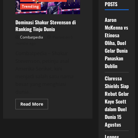
POSTS
Trending
Aaron
Dominasi Shakur Stevenson di
McKenna vs
Ranking Tinju Dunia
Etinosa
Combatpedia
Posted on 6
Oliha, Duel
months ago
Gelar Dunia
Combatpedia – Shakur
Panaskan
Stevenson, petinju asal
Dublin
Amerika Serikat, kini
menjadi salah satu nama
Claressa
besar yang menghiasi
Shields Siap
dunia...
Rebut Gelar
Kaye Scott
Read
Read More
more
dalam Duel
about
Dunia 15
Dominasi
Shakur
Agustus
Stevenson
di
Ranking
Lennox