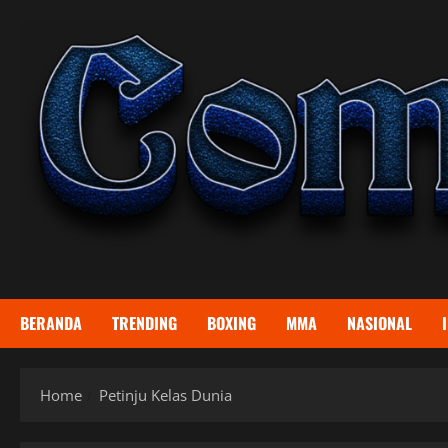
Skip
to
content
BERANDA
TRENDING
BOXING
MMA
NASIONAL
Home
Petinju Kelas Dunia