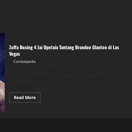
Zuffa Boxing 4 Jai Opetaia Tantang Brandon Glanton di Las
Vegas
Combatpedia
Posted on 6 months ago
Combatpedia – Zuffa Boxing 4 Jai Opetaia Tantang
Brandon Glanton di Las Vegas, Pertarungan yang
sangat dinanti-nanti...
Read
Read More
more
about
Zuffa
Boxing
4
Jai
Opetaia
Tantang