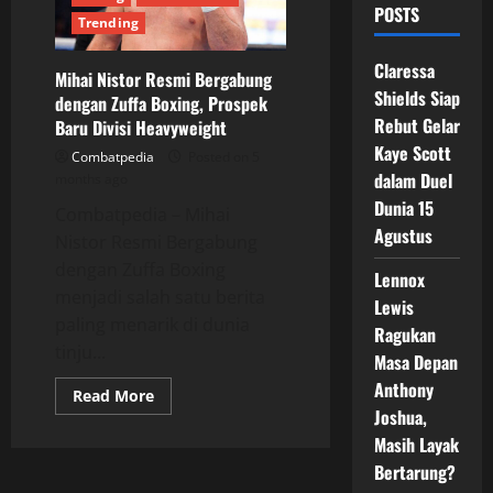
POSTS
Trending
Claressa
Mihai Nistor Resmi Bergabung
Shields Siap
dengan Zuffa Boxing, Prospek
Rebut Gelar
Baru Divisi Heavyweight
Kaye Scott
Combatpedia
Posted on 5
dalam Duel
months ago
Dunia 15
Combatpedia – Mihai
Agustus
Nistor Resmi Bergabung
dengan Zuffa Boxing
Lennox
menjadi salah satu berita
Lewis
paling menarik di dunia
Ragukan
tinju...
Masa Depan
Anthony
Read
Read More
more
Joshua,
about
Mihai
Masih Layak
Nistor
Bertarung?
Resmi
Bergabung