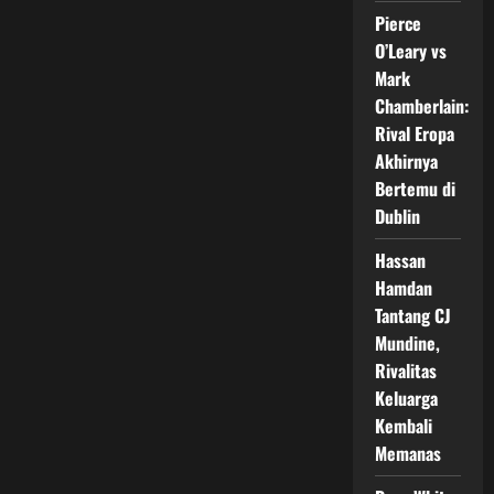
dengan
Pierce
Zuffa
Boxing,
O’Leary vs
Prospek
Baru
Mark
Divisi
Heavyweight
Chamberlain:
Rival Eropa
Akhirnya
Bertemu di
Dublin
Hassan
Hamdan
Tantang CJ
Mundine,
Rivalitas
Keluarga
Kembali
Memanas