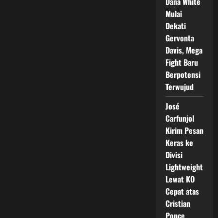
Dana White
Mulai
Dekati
Gervonta
Davis, Mega
Fight Baru
Berpotensi
Terwujud
José
Carfunjol
Kirim Pesan
Keras ke
Divisi
Lightweight
Lewat KO
Cepat atas
Cristian
Ponce