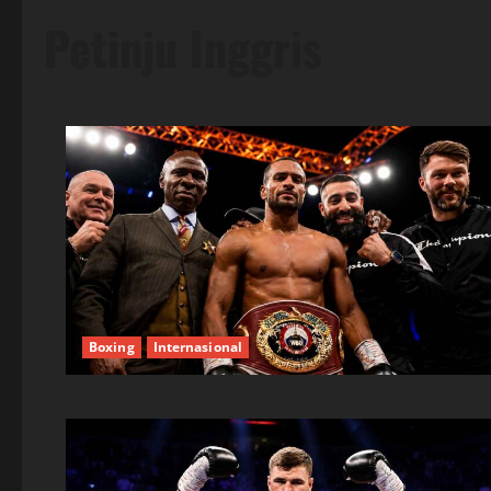
Petinju Inggris
Boxing
Internasional