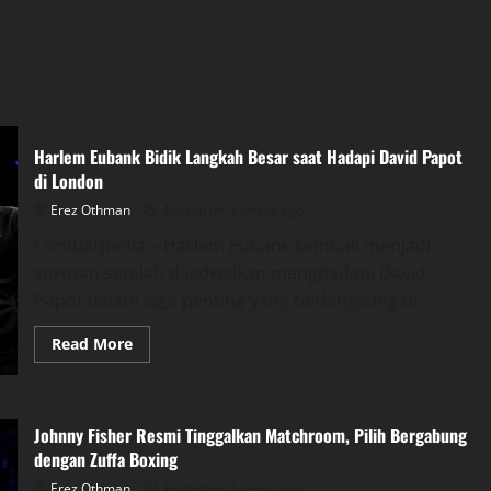
Harlem Eubank Bidik Langkah Besar saat Hadapi David Papot
di London
Erez Othman
Posted on 3 weeks ago
Combatpedia – Harlem Eubank kembali menjadi
sorotan setelah dijadwalkan menghadapi David
Papot dalam laga penting yang berlangsung di...
Read
Read More
more
about
Harlem
Eubank
Bidik
Johnny Fisher Resmi Tinggalkan Matchroom, Pilih Bergabung
Langkah
Besar
dengan Zuffa Boxing
saat
Hadapi
Erez Othman
Posted on 3 weeks ago