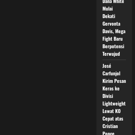
Dana White
Mulai
Dekati
Gervonta
Davis, Mega
Fight Baru
Berpotensi
Terwujud
José
Carfunjol
Kirim Pesan
Keras ke
Divisi
Lightweight
Lewat KO
Cepat atas
Cristian
Ponce