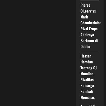
Stevenson:
Pierce
Duel
Penentu
O’Leary vs
Masa
Depan
Mark
Tinju
Chamberlain:
Rival Eropa
Akhirnya
Bertemu di
Dublin
Hassan
Hamdan
Tantang CJ
Mundine,
Rivalitas
Keluarga
Kembali
Memanas