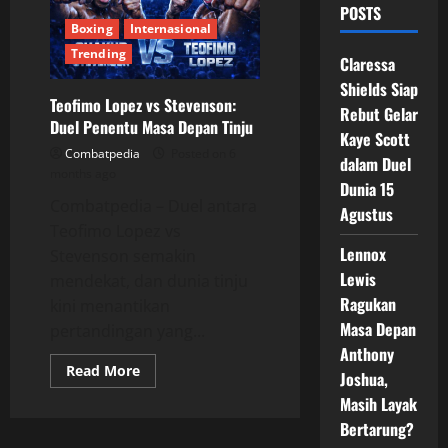
POSTS
Boxing
Internasional
Trending
Claressa
Shields Siap
Teofimo Lopez vs Stevenson:
Rebut Gelar
Duel Penentu Masa Depan Tinju
Kaye Scott
Combatpedia
Posted on 6
dalam Duel
months ago
Dunia 15
Combatpedia – Duel antara
Agustus
Teofimo Lopez vs
Lennox
Stevenson semakin
Lewis
mendekat, dan dunia tinju
Ragukan
kini menantikan
Masa Depan
pertandingan yang...
Anthony
Read
Read More
Joshua,
more
about
Masih Layak
Teofimo
Lopez
Bertarung?
vs