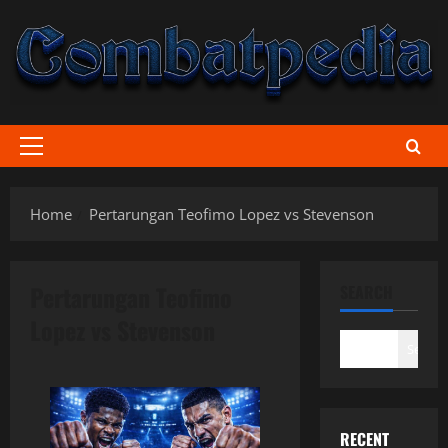
Skip
to
content
Primary
Menu
Home
Pertarungan Teofimo Lopez vs Stevenson
Pertarungan Teofimo
SEARCH
Lopez vs Stevenson
Search
RECENT