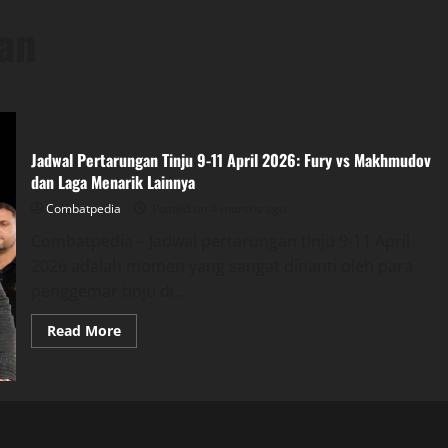
an
Jadwal Pertarungan Tinju 9-11 April 2026: Fury vs Makhmudov
dan Laga Menarik Lainnya
Combatpedia
Posted on 4 months ago
Combatpedia – Jadwal pertarungan tinju 9-11 April
2026 adalah momen yang sangat dinanti oleh para
penggemar tinju di...
Read
Read More
more
about
Jadwal
Pertarungan
Tinju
9-
11
April