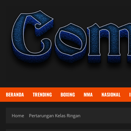
Skip
to
content
BERANDA
TRENDING
BOXING
MMA
NASIONAL
Home
Pertarungan Kelas Ringan