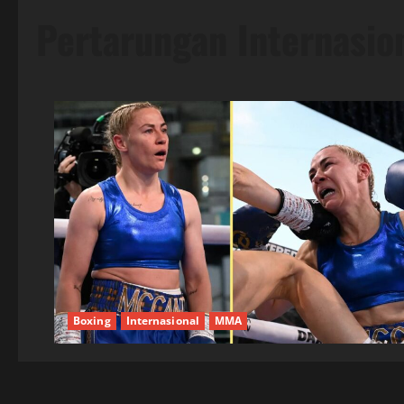
Pertarungan Internasio
Boxing
Internasional
MMA