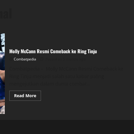
nal
Molly McCann Resmi Comeback ke Ring Tinju
Combatpedia
Posted on 5 months ago
Combatpedia – Molly McCann Resmi Comeback ke
Ring Tinju menjadi salah satu kabar paling
mengejutkan dalam dunia combat...
Read
Read More
more
about
Molly
McCann
Resmi
Comeback
ke
Ring
Tinju