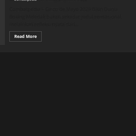
Awal
Juni
Combatpedia – Cinco de Mayo 2026 Bikin Dunia
2026
Boxing Meledak bukan sekadar judul sensasional,
melainkan refleksi nyata dari...
Read
Read More
more
about
Cinco
de
Mayo
2026
Bikin
Dunia
Boxing
Meledak,
9
Pertarungan
Panas
dalam
Satu
Malam