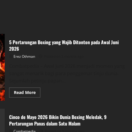
5 Pertarungan Boxing yang Wajib Ditonton pada Awal Juni
2026
Erez Othman
Posted on 2 months ago
Combatpedia – Awal Juni 2026 menjadi momen yang
sangat menarik bagi para penggemar tinju dunia.
Sejumlah petinju papan...
Read
Read More
more
about
5
Pertarungan
Boxing
Cinco de Mayo 2026 Bikin Dunia Boxing Meledak, 9
yang
Wajib
Pertarungan Panas dalam Satu Malam
Ditonton
pada
Combatpedia
Posted on 3 months ago