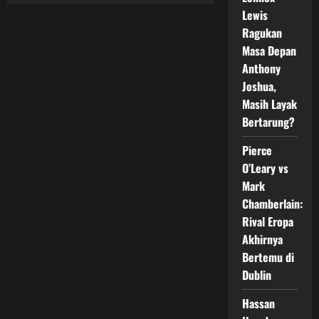
Franklin
Lewis
Waspadai
Bias
Ragukan
Penilaian
Masa Depan
Wasit
dalam
Anthony
Pertarungan
Melawan
Joshua,
Moses
Itauma
Masih Layak
Bertarung?
Pierce
O’Leary vs
Mark
Chamberlain:
Rival Eropa
Akhirnya
Bertemu di
Dublin
Hassan