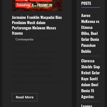
POSTS
Trending
Aaron
Jermaine Franklin Waspadai Bias
McKenna vs
Penilaian Wasit dalam
Etinosa
Pertarungan Melawan Moses
Itauma
Oliha, Duel
Gelar Dunia
Combatpedia
Posted on 5
months ago
Panaskan
Dublin
Combatpedia – Jermaine
Franklin Waspadai Bias
Claressa
Penilaian Wasit dalam
Shields Siap
Pertarungan Melawan
Rebut Gelar
Moses ItaumaJermaine
Kaye Scott
Franklin, petinju kelas berat
dalam Duel
asal...
Dunia 15
Agustus
Read
Read More
more
about
Lennox
Jermaine