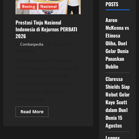
POSTS
Boxing
Nasional
Aaron
Prestasi Tinju Nasional
McKenna vs
Indonesia di Kejurnas PERBATI
Etinosa
2026
Oliha, Duel
Combatpedia
Posted on 5
Gelar Dunia
months ago
Panaskan
Combatpedia – Prestasi
Dublin
Tinju Nasional Indonesia di
Kejurnas PERBATI 2026
Claressa
menjadi sorotan utama
Shields Siap
dunia olahraga pada
Rebut Gelar
Februari ini....
Kaye Scott
dalam Duel
Read
Read More
more
Dunia 15
about
Prestasi
Agustus
Tinju
Nasional
Lennox
Indonesia