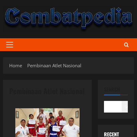
Skip
to
content
Primary
Menu
Home
Pembinaan Atlet Nasional
Pembinaan Atlet Nasional
SEARCH
Search
RECENT