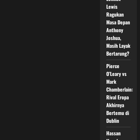
di
Lewis
Kejurnas
PERBATI
Ragukan
2026
Masa Depan
Anthony
Joshua,
Masih Layak
Bertarung?
Pierce
O’Leary vs
Mark
Chamberlain:
Rival Eropa
Akhirnya
Bertemu di
Dublin
Hassan