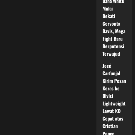
Dana White
Mulai
Dekati
Gervonta
Davis, Mega
Fight Baru
Berpotensi
Terwujud
José
Carfunjol
Kirim Pesan
Keras ke
Divisi
Lightweight
Lewat KO
Cepat atas
Cristian
Ponce