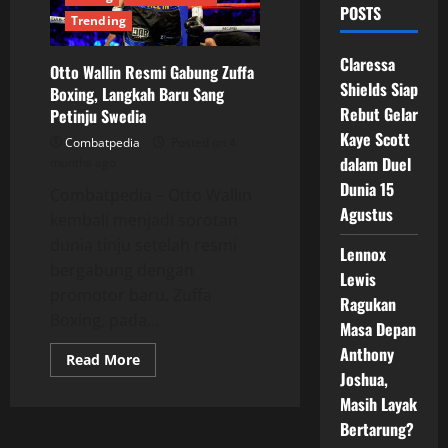
POSTS
Trending
Claressa
Otto Wallin Resmi Gabung Zuffa
Shields Siap
Boxing, Langkah Baru Sang
Rebut Gelar
Petinju Swedia
Kaye Scott
Combatpedia
Posted on 4
dalam Duel
months ago
Dunia 15
Combatpedia – Otto Wallin
Agustus
kembali menjadi sorotan
dunia tinju setelah resmi
Lennox
bergabung dengan
Lewis
promotor baru, Zuffa
Ragukan
Boxing, pada...
Masa Depan
Anthony
Read
Read More
more
Joshua,
about
Otto
Masih Layak
Wallin
Bertarung?
Resmi
Gabung