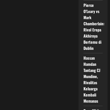
Zuffa
Pierce
Boxing,
Langkah
O’Leary vs
Baru
Sang
Mark
Petinju
Swedia
Chamberlain:
Rival Eropa
Akhirnya
Bertemu di
Dublin
Hassan
Hamdan
Tantang CJ
Mundine,
Rivalitas
Keluarga
Kembali
Memanas