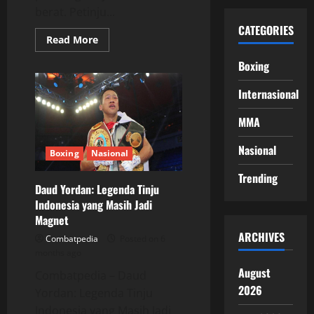
berat. Petinju...
CATEGORIES
Read
Read More
more
about
Boxing
Oleksandr
Usyk
Kembali
Internasional
ke
Ring
Persaingan
MMA
Kelas
Berat
2026
Nasional
Boxing
Nasional
Trending
Daud Yordan: Legenda Tinju
Indonesia yang Masih Jadi
Magnet
ARCHIVES
Combatpedia
Posted on 6
months ago
August
Combatpedia – Daud
2026
Yordan: Legenda Tinju
Indonesia yang Masih Jadi