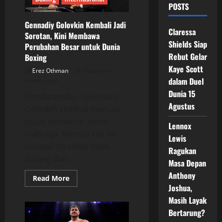
POSTS
Gennadiy Golovkin Kembali Jadi
Claressa
Sorotan, Kini Membawa
Shields Siap
Perubahan Besar untuk Dunia
Rebut Gelar
Boxing
Kaye Scott
Erez Othman
Posted on 3
dalam Duel
months ago
Dunia 15
Combatpedia – Gennadiy
Agustus
Golovkin kembali menjadi
pusat perhatian dunia
Lennox
olahraga. Namun kali ini
Lewis
sorotan tersebut tidak
Ragukan
datang dari...
Masa Depan
Anthony
Read
Read More
more
Joshua,
about
Gennadiy
Masih Layak
Golovkin
Bertarung?
Kembali
Jadi