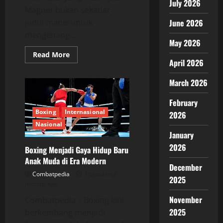
July 2026
Magnet bukan sekadar
judul manis untuk
June 2026
mengenang...
May 2026
Read
Read More
more
April 2026
about
Daud
March 2026
Yordan:
Legenda
Tinju
February
Indonesia
yang
Boxing
Internasional
2026
Masih
Jadi
Nasional
Magnet
January
2026
Boxing Menjadi Gaya Hidup Baru
Anak Muda di Era Modern
December
Combatpedia
Posted on 8
2025
months ago
November
Combatpedia – Boxing kini
2025
berkembang menjadi