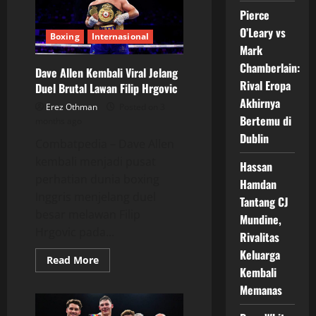
Sorotan,
Pierce
Kini
Membawa
O’Leary vs
Perubahan
Boxing
Internasional
Besar
Mark
untuk
Dunia
Chamberlain:
Dave Allen Kembali Viral Jelang
Boxing
Rival Eropa
Duel Brutal Lawan Filip Hrgovic
Akhirnya
Erez Othman
Posted on 3
Bertemu di
months ago
Dublin
Combatpedia – Dave Allen
kembali menjadi pusat
Hassan
perhatian dunia boxing
Hamdan
Inggris menjelang duel
Tantang CJ
besar melawan Filip
Mundine,
Hrgovic pada...
Rivalitas
Keluarga
Read
Read More
more
Kembali
about
Memanas
Dave
Allen
Kembali