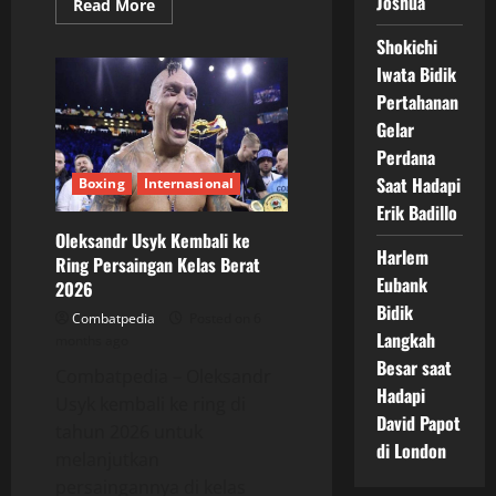
Joshua
Read
Read More
more
about
Shokichi
Spekulasi
Pertarungan
Iwata Bidik
Besar
Katie
Pertahanan
Taylor
Gelar
di
Croke
Perdana
Park
Saat Hadapi
Boxing
Internasional
Erik Badillo
Oleksandr Usyk Kembali ke
Harlem
Ring Persaingan Kelas Berat
Eubank
2026
Bidik
Combatpedia
Posted on 6
Langkah
months ago
Besar saat
Combatpedia – Oleksandr
Hadapi
Usyk kembali ke ring di
David Papot
tahun 2026 untuk
di London
melanjutkan
persaingannya di kelas