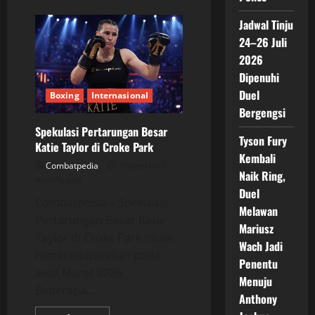
about
Zuffa
Boxing
Jadwal Tinju
Resmi
Mengguncang
24–26 Juli
Dunia:
2026
Chris
Billam-
Dipenuhi
Smith
Jadi
Duel
Boxing
Internasional
Headliner
Perdana
Bergengsi
Spekulasi Pertarungan Besar
Tyson Fury
Katie Taylor di Croke Park
Kembali
Combatpedia
Posted on 5
Naik Ring,
months ago
Duel
Combatpedia – Spekulasi
Melawan
Pertarungan Besar Katie
Mariusz
Taylor di Croke Park mulai
Wach Jadi
ramai dibicarakan pada
Penentu
awal Maret 2026.
Menuju
Beberapa...
Anthony