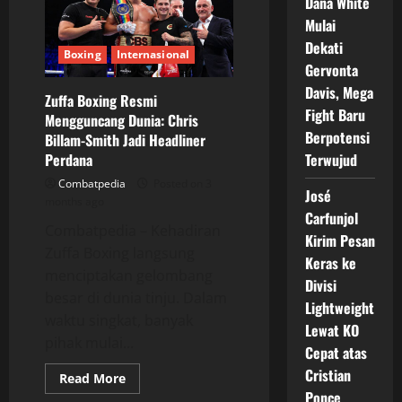
Dana White
Viral
Jelang
Mulai
Duel
Brutal
Dekati
Lawan
Boxing
Internasional
Filip
Gervonta
Hrgovic
Davis, Mega
Zuffa Boxing Resmi
Fight Baru
Mengguncang Dunia: Chris
Berpotensi
Billam-Smith Jadi Headliner
Perdana
Terwujud
Combatpedia
Posted on 3
José
months ago
Carfunjol
Combatpedia – Kehadiran
Kirim Pesan
Zuffa Boxing langsung
Keras ke
menciptakan gelombang
Divisi
besar di dunia tinju. Dalam
Lightweight
waktu singkat, banyak
Lewat KO
pihak mulai...
Cepat atas
Cristian
Read
Read More
more
Ponce