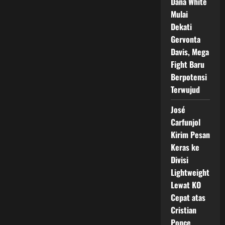
Dana White
Siap
Tantang
Mulai
Petinju
Dekati
Top
15
Gervonta
Dunia
di
Davis, Mega
Pertarungan
Besa
Fight Baru
Berpotensi
Terwujud
José
Carfunjol
Kirim Pesan
Keras ke
Divisi
Lightweight
Lewat KO
Cepat atas
Cristian
Ponce