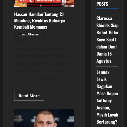
POSTS
Hassan Hamdan Tantang CJ
Claressa
Mundine, Rivalitas Keluarga
Shields Siap
Kembali Memanas
Rebut Gelar
Erez Othman
Posted on 7
Kaye Scott
days ago
dalam Duel
Combatpedia – Hassan
Dunia 15
Hamdan kembali menjadi
Agustus
pusat perhatian dunia tinju
setelah secara terbuka
Lennox
menantang CJ Mundine
Lewis
untuk naik...
Ragukan
Masa Depan
Read
Read More
more
Anthony
about
Joshua,
Hassan
Hamdan
Masih Layak
Tantang
CJ
Bertarung?
Mundine,