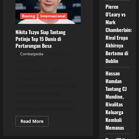
Rivalitas
Keluarga
Pierce
Kembali
Memanas
O’Leary vs
Boxing
Internasional
Mark
Chamberlain:
Nikita Tszyu Siap Tantang
Rival Eropa
Petinju Top 15 Dunia di
Akhirnya
Pertarungan Besa
Bertemu di
Combatpedia
Posted on 4
Dublin
months ago
Combatpedia – Nikita
Hassan
Tszyu, petinju berbakat
Hamdan
asal Australia, kini bersiap
Tantang CJ
untuk menghadapi
Mundine,
tantangan besar dalam
Rivalitas
kariernya. Setelah meraih...
Keluarga
Kembali
Read
Read More
more
Memanas
about
Nikita
Tszyu