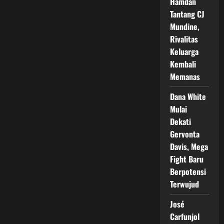
Hamdan
Berebut
Gelar
Tantang CJ
Juara
Dunia
Mundine,
Rivalitas
Keluarga
Kembali
Memanas
Dana White
Mulai
Dekati
Gervonta
Davis, Mega
Fight Baru
Berpotensi
Terwujud
José
Carfunjol