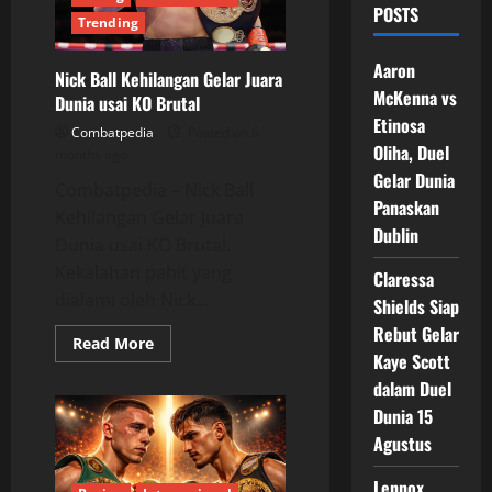
POSTS
Trending
Aaron
Nick Ball Kehilangan Gelar Juara
McKenna vs
Dunia usai KO Brutal
Etinosa
Combatpedia
Posted on 6
Oliha, Duel
months ago
Gelar Dunia
Combatpedia – Nick Ball
Panaskan
Kehilangan Gelar Juara
Dublin
Dunia usai KO Brutal.
Kekalahan pahit yang
Claressa
dialami oleh Nick...
Shields Siap
Rebut Gelar
Read
Read More
more
Kaye Scott
about
dalam Duel
Nick
Ball
Dunia 15
Kehilangan
Gelar
Agustus
Juara
Dunia
usai
Lennox