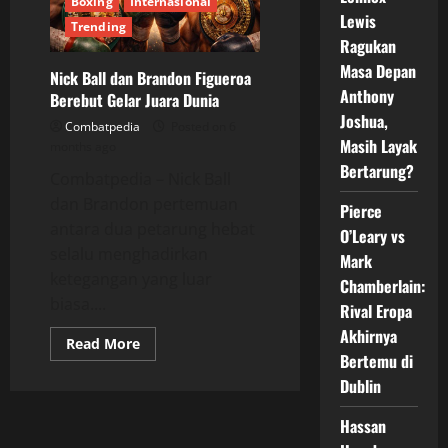
Boxing
Internasional
KO
Brutal
Lewis
Trending
Ragukan
Masa Depan
Nick Ball dan Brandon Figueroa
Anthony
Berebut Gelar Juara Dunia
Joshua,
Combatpedia
Posted on 6
Masih Layak
months ago
Bertarung?
Combatpedia – Nick Ball
dan Brandon pertemuan
Pierce
antara dua petarung hebat
O’Leary vs
selalu menghadirkan
Mark
ketegangan yang luar
Chamberlain:
biasa....
Rival Eropa
Akhirnya
Read
Read More
more
Bertemu di
about
Dublin
Nick
Ball
dan
Hassan
Brandon
Figueroa