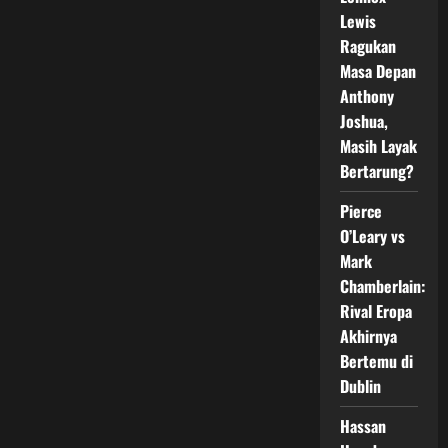
Ruffy
atas
Lewis
King
Ragukan
Green
Masa Depan
Anthony
Joshua,
Masih Layak
Bertarung?
Pierce
O’Leary vs
Mark
Chamberlain:
Rival Eropa
Akhirnya
Bertemu di
Dublin
Hassan