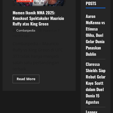
POSTS
Momen Ikonik MMA 2025:
Aaron
Knockout Spektakuler Mauricio
McKenna vs
Ruffy atas King Green
Etinosa
Combatpedia
Posted on 7
Oliha, Duel
months ago
Gelar Dunia
Combatpedia – Mauricio
Panaskan
Ruffy vs King Green di UFC
Dublin
313 tidak hanya menjadi
salah satu pertandingan
Claressa
terbaik...
Shields Siap
Rebut Gelar
Read
Read More
more
Kaye Scott
about
dalam Duel
Momen
Ikonik
Dunia 15
MMA
2025:
Agustus
Knockout
Spektakuler
Mauricio
Lennox