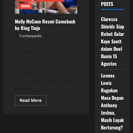
POSTS
MMA
Claressa
Molly McCann Resmi Comeback
Shields Siap
ke Ring Tinju
Rebut Gelar
Combatpedia
Posted on 5
Kaye Scott
months ago
dalam Duel
Combatpedia – Molly
Dunia 15
McCann Resmi Comeback
Agustus
ke Ring Tinju menjadi salah
satu kabar paling
Lennox
mengejutkan dalam dunia
Lewis
combat...
Ragukan
Masa Depan
Read
Read More
more
Anthony
about
Joshua,
Molly
McCann
Masih Layak
Resmi
Comeback
Bertarung?
ke