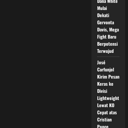
Dana White
Mulai
Dekati
Gervonta
Davis, Mega
Fight Baru
Berpotensi
Terwujud
José
Carfunjol
Kirim Pesan
Keras ke
Divisi
Lightweight
Lewat KO
Cepat atas
Cristian
Ponce