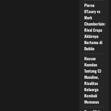
Ring
Tinju
Pierce
O’Leary vs
Mark
Chamberlain:
Rival Eropa
Akhirnya
Bertemu di
Dublin
Hassan
Hamdan
Tantang CJ
Mundine,
Rivalitas
Keluarga
Kembali
Memanas