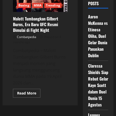
POSTS
Boxing
MMA
Trending
Aaron
Malott Tumbangkan Gilbert
McKenna vs
Burns, Era Baru UFC Resmi
Etinosa
Dimulai di Fight Night
Oliha, Duel
Combatpedia
Posted on 4
Gelar Dunia
months ago
Panaskan
Combatpedia – Malott
Dublin
Tumbangkan Gilbert Burns
menjadi momen yang
Claressa
langsung mengguncang
Shields Siap
dunia MMA pada 19 April
Rebut Gelar
2026 dan...
Kaye Scott
dalam Duel
Read
Read More
more
Dunia 15
about
Malott
Agustus
Tumbangkan
Gilbert
Lennox
Burns,