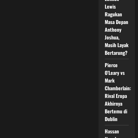
Era
Lewis
Baru
UFC
Ragukan
Resmi
Dimulai
Masa Depan
di
Fight
Anthony
Night
Joshua,
Masih Layak
Bertarung?
Pierce
O’Leary vs
Mark
Chamberlain:
Rival Eropa
Akhirnya
Bertemu di
Dublin
Hassan