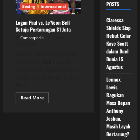
POSTS
Boxing
Internasional
Claressa
Logan Paul vs. Le’Veon Bell
Shields Siap
Setuju Pertarungan $1 Juta
Rebut Gelar
Combatpedia
Posted on 5
Kaye Scott
months ago
dalam Duel
Combatpedia – Logan Paul
Dunia 15
vs. Le’Veon Bell dua figur
Agustus
terkenal dari dunia media
sosial dan olahraga, Logan
Lennox
Paul...
Lewis
Ragukan
Read
Read More
more
Masa Depan
about
Anthony
Logan
Paul
Joshua,
vs.
Le’Veon
Masih Layak
Bell
Setuju
Bertarung?
Pertarungan