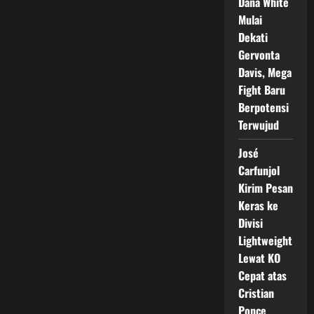
Dana White
Mulai
Dekati
Gervonta
Davis, Mega
Fight Baru
Berpotensi
Terwujud
José
Carfunjol
Kirim Pesan
Keras ke
Divisi
Lightweight
Lewat KO
Cepat atas
Cristian
Ponce