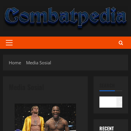
Skip
to
content
Primary
Menu
Home
Media Sosial
Media Sosial
SEARCH
Search
RECENT