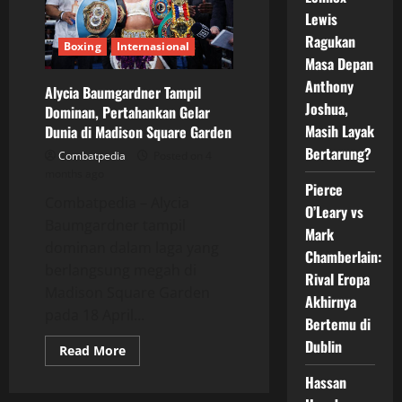
Bidik
Kebangkitan
Lewis
di
Madison
Ragukan
Boxing
Internasional
Square
Masa Depan
Garden
Anthony
Alycia Baumgardner Tampil
Joshua,
Dominan, Pertahankan Gelar
Masih Layak
Dunia di Madison Square Garden
Bertarung?
Combatpedia
Posted on 4
months ago
Pierce
Combatpedia – Alycia
O’Leary vs
Baumgardner tampil
Mark
dominan dalam laga yang
Chamberlain:
berlangsung megah di
Rival Eropa
Madison Square Garden
Akhirnya
pada 18 April...
Bertemu di
Dublin
Read
Read More
more
about
Hassan
Alycia
Baumgardner