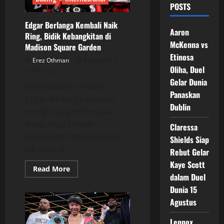
POSTS
Edgar Berlanga Kembali Naik
Aaron
Ring, Bidik Kebangkitan di
McKenna vs
Madison Square Garden
Etinosa
Erez Othman
Posted on 1
Oliha, Duel
month ago
Gelar Dunia
Combatpedia – Nama
Panaskan
Edgar Berlanga kembali
Dublin
menghiasi pemberitaan
dunia tinju setelah
Claressa
dipastikan tampil pada 26
Shields Siap
Juli 2026 di...
Rebut Gelar
Kaye Scott
Read
Read More
more
dalam Duel
about
Dunia 15
Edgar
Berlanga
Agustus
Kembali
Naik
Ring,
Lennox