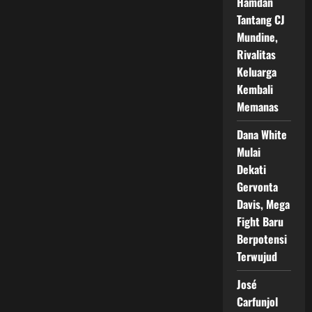
Hamdan
Tampil
Dominan,
Tantang CJ
Pertahankan
Mundine,
Gelar
Dunia
Rivalitas
di
Madison
Keluarga
Square
Garden
Kembali
Memanas
Dana White
Mulai
Dekati
Gervonta
Davis, Mega
Fight Baru
Berpotensi
Terwujud
José
Carfunjol