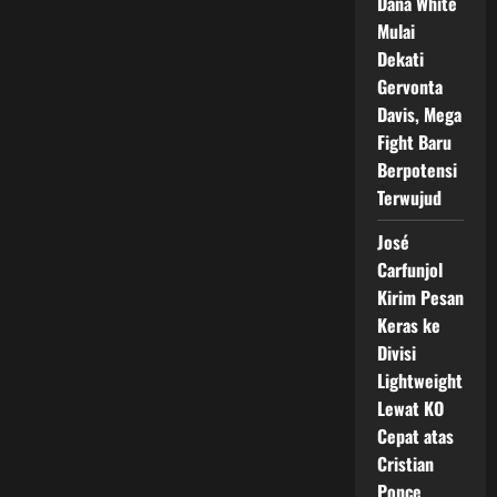
Dana White
Mulai
Dekati
Gervonta
Davis, Mega
Fight Baru
Berpotensi
Terwujud
José
Carfunjol
Kirim Pesan
Keras ke
Divisi
Lightweight
Lewat KO
Cepat atas
Cristian
Ponce