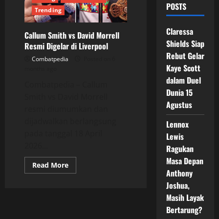
POSTS
Trending
Claressa
Callum Smith vs David Morrell
Shields Siap
Resmi Digelar di Liverpool
Rebut Gelar
Combatpedia
Posted on 6
Kaye Scott
months ago
dalam Duel
Combatpedia – Callum
Dunia 15
Smith vs David Morrell
Agustus
resmi diumumkan dan
dijadwalkan berlangsung
Lennox
pada tanggal 18 April
Lewis
2026...
Ragukan
Masa Depan
Read
Read More
more
Anthony
about
Joshua,
Callum
Smith
Masih Layak
vs
David
Bertarung?
Morrell