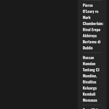
Resmi
Digelar
Pierce
di
Liverpool
O’Leary vs
Mark
Chamberlain:
Rival Eropa
Akhirnya
Bertemu di
Dublin
Hassan
Hamdan
Tantang CJ
Mundine,
Rivalitas
Keluarga
Kembali
Memanas