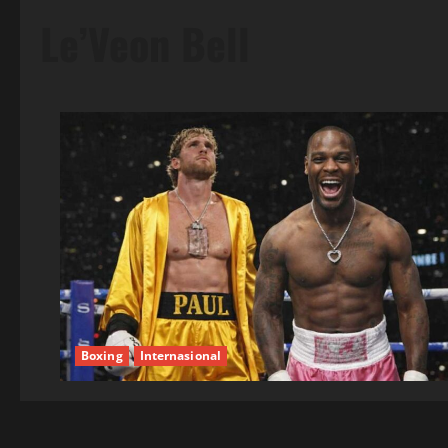
Le’Veon Bell
Boxing
Internasional