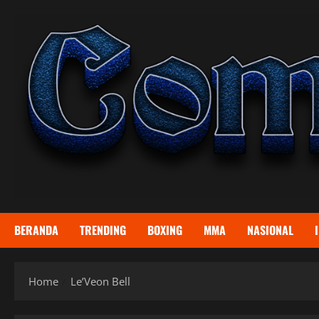
Skip
to
content
BERANDA
TRENDING
BOXING
MMA
NASIONAL
Home
Le’Veon Bell