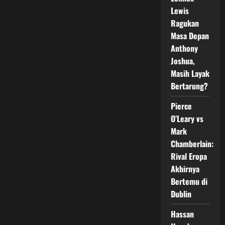
Awal
Juni
Lewis
2026
Ragukan
Masa Depan
Anthony
Joshua,
Masih Layak
Bertarung?
Pierce
O’Leary vs
Mark
Chamberlain:
Rival Eropa
Akhirnya
Bertemu di
Dublin
Hassan