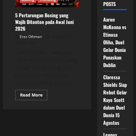
POSTS
5 Pertarungan Boxing yang
Aaron
Wajib Ditonton pada Awal Juni
McKenna vs
2026
Etinosa
Erez Othman
Posted on 2
Oliha, Duel
months ago
Gelar Dunia
Combatpedia – Awal Juni
Panaskan
2026 menjadi momen yang
Dublin
sangat menarik bagi para
penggemar tinju dunia.
Claressa
Sejumlah petinju papan...
Shields Siap
Rebut Gelar
Read
Read More
more
Kaye Scott
about
dalam Duel
5
Pertarungan
Dunia 15
Boxing
yang
Agustus
Wajib
Ditonton
pada
Lennox