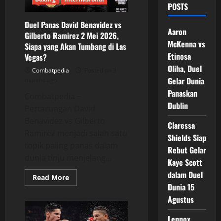
POSTS
Duel Panas David Benavidez vs
Aaron
Gilberto Ramirez 2 Mei 2026,
McKenna vs
Siapa yang Akan Tumbang di Las
Etinosa
Vegas?
Oliha, Duel
Combatpedia
Posted on 3
Gelar Dunia
months ago
Panaskan
Combatpedia –
Dublin
Pertarungan David
Benavidez vs Gilberto
Claressa
Ramirez menjadi salah satu
Shields Siap
topik paling panas dalam
Rebut Gelar
dunia tinju menjelang...
Kaye Scott
dalam Duel
Read
Read More
more
Dunia 15
about
Duel
Agustus
Panas
David
Lennox
Benavidez