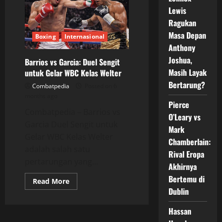
vs
Lewis
Gilberto
Ramirez
Ragukan
2
Mei
Masa Depan
Boxing
Internasional
2026,
Siapa
Anthony
yang
Joshua,
Akan
Barrios vs Garcia: Duel Sengit
Tumbang
Masih Layak
untuk Gelar WBC Kelas Welter
di
Las
Bertarung?
Combatpedia
Posted on 6
Vegas?
months ago
Pierce
Combatpedia – Barrios vs
O’Leary vs
Garcia Duel Sengit untuk
Mark
Gelar WBC Kelas Welter
Chamberlain:
adalah salah satu
Rival Eropa
pertarungan yang...
Akhirnya
Bertemu di
Read
Read More
more
Dublin
about
Barrios
vs
Hassan
Garcia: