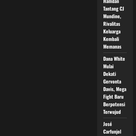
Duel
Hamdan
Sengit
Tantang CJ
untuk
Gelar
Mundine,
WBC
Kelas
Rivalitas
Welter
Keluarga
Kembali
Memanas
Dana White
Mulai
Dekati
Gervonta
Davis, Mega
Fight Baru
Berpotensi
Terwujud
José
Carfunjol