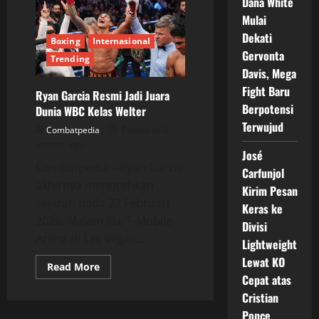
Dana White
Dunia
Boxing
Mulai
Heboh
Setelah
Dekati
Boxing
Internasional
Catat
Statistik
Gervonta
Trending
Pukulan
Davis, Mega
Gila
Fight Baru
Ryan Garcia Resmi Jadi Juara
Berpotensi
Dunia WBC Kelas Welter
Terwujud
Combatpedia
Posted on 5
months ago
José
Combatpedia – Ryan Garcia
Carfunjol
akhirnya menorehkan
Kirim Pesan
sejarah pada 22 Februari
Keras ke
2026. Malam itu, T-Mobile
Divisi
Arena di Las Vegas...
Lightweight
Lewat KO
Read
Read More
more
Cepat atas
about
Ryan
Cristian
Garcia
Ponce
Resmi