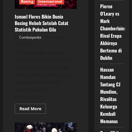
KO
Boxing
Internasional
Brutal
Pierce
Serhii
O’Leary vs
Bohachuk
Ismael Flores Bikin Dunia
Mark
Boxing Heboh Setelah Catat
Chamberlain:
Statistik Pukulan Gila
Rival Eropa
Combatpedia
Posted on 3
Akhirnya
months ago
Bertemu di
Combatpedia – Ismael
Dublin
Flores mendadak menjadi
nama yang paling ramai
Hassan
dibicarakan dalam dunia
Hamdan
boxing internasional
Tantang CJ
setelah tampil
Mundine,
mengejutkan...
Rivalitas
Keluarga
Read
Read More
more
Kembali
about
Memanas
Ismael
Flores
Bikin