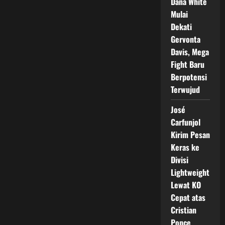
Dana White
Mulai
Dekati
Gervonta
Davis, Mega
Fight Baru
Berpotensi
Terwujud
José
Carfunjol
Kirim Pesan
Keras ke
Divisi
Lightweight
Lewat KO
Cepat atas
Cristian
Ponce