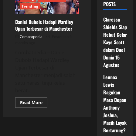
POSTS
Trending
Claressa
Daniel Dubois Hadapi Wardley
Shields Siap
Ujian Terbesar di Manchester
Rebut Gelar
Combatpedia
Posted on 6
Kaye Scott
months ago
dalam Duel
Combatpedia – Daniel
Dunia 15
Dubois Hadapi Wardley
Agustus
Ujian Terbesar di
Manchester menjadi salah
Lennox
satu narasi tinju kelas
Lewis
berat...
Ragukan
Masa Depan
Read
Read More
more
Anthony
about
Joshua,
Daniel
Dubois
Masih Layak
Hadapi
Wardley
Bertarung?
Ujian