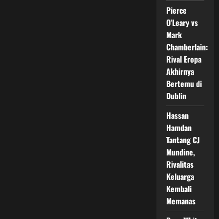
Terbesar
di
Pierce
Manchester
O’Leary vs
Mark
Chamberlain:
Rival Eropa
Akhirnya
Bertemu di
Dublin
Hassan
Hamdan
Tantang CJ
Mundine,
Rivalitas
Keluarga
Kembali
Memanas