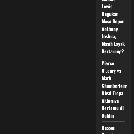
Ruffy
atas
Lewis
King
Ragukan
Green
Masa Depan
Anthony
Joshua,
Masih Layak
Bertarung?
Pierce
O’Leary vs
Mark
Chamberlain:
Rival Eropa
Akhirnya
Bertemu di
Dublin
Hassan