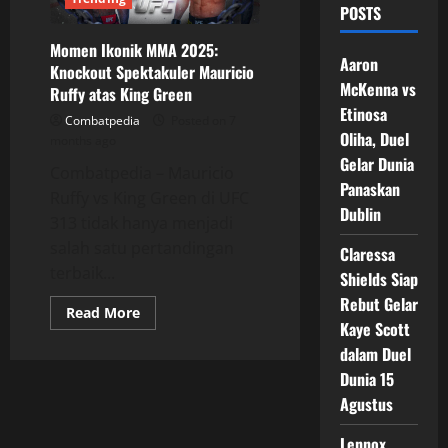
POSTS
Momen Ikonik MMA 2025:
Aaron
Knockout Spektakuler Mauricio
McKenna vs
Ruffy atas King Green
Etinosa
Combatpedia
Posted on 7
Oliha, Duel
months ago
Gelar Dunia
Combatpedia – Mauricio
Panaskan
Ruffy vs King Green di UFC
Dublin
313 tidak hanya menjadi
salah satu pertandingan
Claressa
terbaik...
Shields Siap
Rebut Gelar
Read
Read More
more
Kaye Scott
about
dalam Duel
Momen
Ikonik
Dunia 15
MMA
2025:
Agustus
Knockout
Spektakuler
Mauricio
Lennox