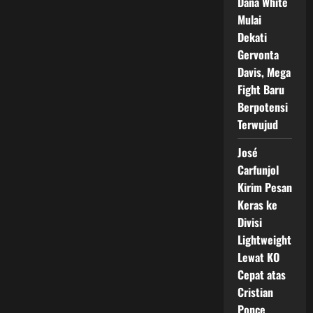
Dana White
Mulai
Dekati
Gervonta
Davis, Mega
Fight Baru
Berpotensi
Terwujud
José
Carfunjol
Kirim Pesan
Keras ke
Divisi
Lightweight
Lewat KO
Cepat atas
Cristian
Ponce