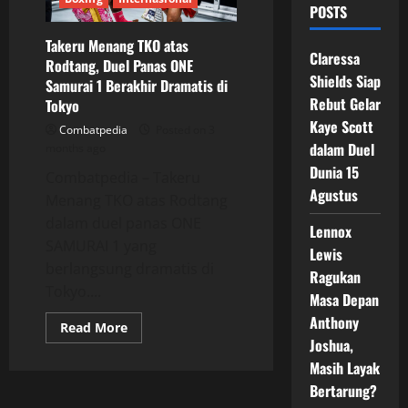
POSTS
Takeru Menang TKO atas
Claressa
Rodtang, Duel Panas ONE
Shields Siap
Samurai 1 Berakhir Dramatis di
Rebut Gelar
Tokyo
Kaye Scott
Combatpedia
Posted on 3
dalam Duel
months ago
Dunia 15
Combatpedia – Takeru
Agustus
Menang TKO atas Rodtang
dalam duel panas ONE
Lennox
SAMURAI 1 yang
Lewis
berlangsung dramatis di
Ragukan
Tokyo....
Masa Depan
Anthony
Read
Read More
more
Joshua,
about
Takeru
Masih Layak
Menang
Bertarung?
TKO
atas