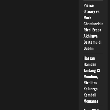
Rodtang,
Pierce
Duel
Panas
O’Leary vs
ONE
Samurai
Mark
1
Berakhir
Chamberlain:
Dramatis
Rival Eropa
di
Tokyo
Akhirnya
Bertemu di
Dublin
Hassan
Hamdan
Tantang CJ
Mundine,
Rivalitas
Keluarga
Kembali
Memanas