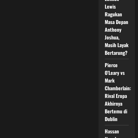
TKO
Lewis
dan
Jadi
Ragukan
Sorotan
Awal
Masa Depan
Maret
2026
Anthony
Joshua,
Masih Layak
Bertarung?
Pierce
O’Leary vs
Mark
Chamberlain:
Rival Eropa
Akhirnya
Bertemu di
Dublin
Hassan