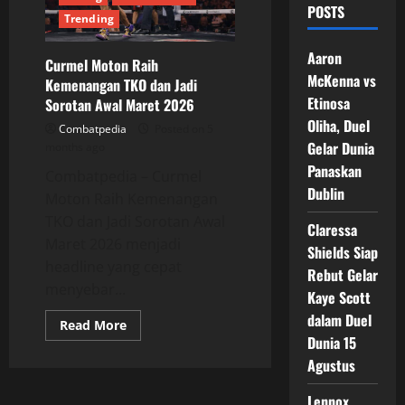
POSTS
Trending
Aaron
Curmel Moton Raih
McKenna vs
Kemenangan TKO dan Jadi
Etinosa
Sorotan Awal Maret 2026
Oliha, Duel
Combatpedia
Posted on 5
Gelar Dunia
months ago
Panaskan
Combatpedia – Curmel
Dublin
Moton Raih Kemenangan
TKO dan Jadi Sorotan Awal
Claressa
Maret 2026 menjadi
Shields Siap
headline yang cepat
Rebut Gelar
menyebar...
Kaye Scott
dalam Duel
Read
Read More
more
Dunia 15
about
Curmel
Agustus
Moton
Raih
Lennox
Kemenangan