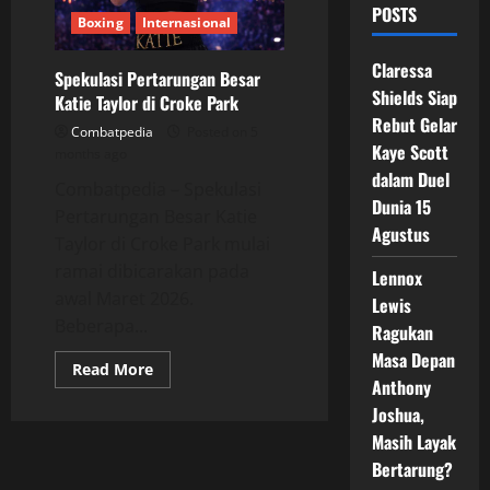
POSTS
Boxing
Internasional
Claressa
Spekulasi Pertarungan Besar
Shields Siap
Katie Taylor di Croke Park
Rebut Gelar
Combatpedia
Posted on 5
Kaye Scott
months ago
dalam Duel
Combatpedia – Spekulasi
Dunia 15
Pertarungan Besar Katie
Agustus
Taylor di Croke Park mulai
ramai dibicarakan pada
Lennox
awal Maret 2026.
Lewis
Beberapa...
Ragukan
Masa Depan
Read
Read More
more
Anthony
about
Joshua,
Spekulasi
Pertarungan
Masih Layak
Besar
Katie
Bertarung?
Taylor