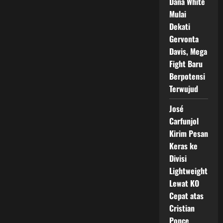
Dana White
Mulai
Dekati
Gervonta
Davis, Mega
Fight Baru
Berpotensi
Terwujud
José
Carfunjol
Kirim Pesan
Keras ke
Divisi
Lightweight
Lewat KO
Cepat atas
Cristian
Ponce