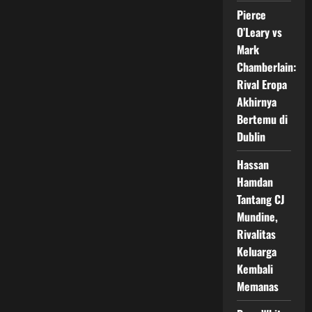
di
Croke
Pierce
Park
O’Leary vs
Mark
Chamberlain:
Rival Eropa
Akhirnya
Bertemu di
Dublin
Hassan
Hamdan
Tantang CJ
Mundine,
Rivalitas
Keluarga
Kembali
Memanas