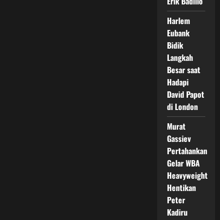
Erik Badillo
Harlem
Eubank
Bidik
Langkah
Besar saat
Hadapi
David Papot
di London
Murat
Gassiev
Pertahankan
Gelar WBA
Heavyweight
Hentikan
Peter
Kadiru