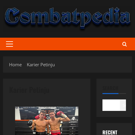
Skip
to
content
Primary
Menu
Home
Karier Petinju
Karier Petinju
SEARCH
Search
RECENT