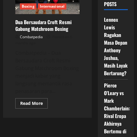
POSTS
Boxing
Internasional
Lennox
Dua Bersaudara Croft Resmi
Lewis
Gabung Matchroom Boxing
Ragukan
Combatpedia
Posted on 6
Masa Depan
months ago
Anthony
Combatpedia – Dua
Joshua,
Bersaudara Croft Resmi
Masih Layak
Gabung Matchroom Boxing
Bertarung?
menjadi kabar yang
langsung memantik rasa
Pierce
penasaran para...
O’Leary vs
Mark
Read
Read More
more
Chamberlain:
about
Rival Eropa
Dua
Bersaudara
Akhirnya
Croft
Resmi
Bertemu di
Gabung