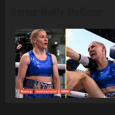
Karier Molly McCann
Boxing
Internasional
MMA