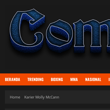
Skip
to
content
BERANDA
TRENDING
BOXING
MMA
NASIONAL
Home
Karier Molly McCann