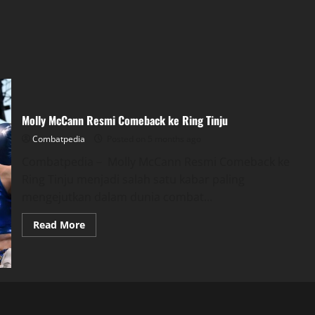
Molly McCann Resmi Comeback ke Ring Tinju
Combatpedia
Posted on 5 months ago
Combatpedia – Molly McCann Resmi Comeback ke
Ring Tinju menjadi salah satu kabar paling
mengejutkan dalam dunia combat...
Read
Read More
more
about
Molly
McCann
Resmi
Comeback
ke
Ring
Tinju