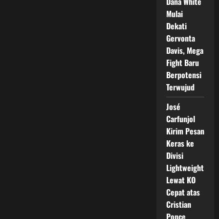
Dana White
Mulai
Dekati
Gervonta
Davis, Mega
Fight Baru
Berpotensi
Terwujud
José
Carfunjol
Kirim Pesan
Keras ke
Divisi
Lightweight
Lewat KO
Cepat atas
Cristian
Ponce