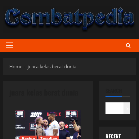
Skip
to
content
Primary
Menu
Home
juara kelas berat dunia
juara kelas berat dunia
SEARCH
Search
RECENT
Boxing
Trending