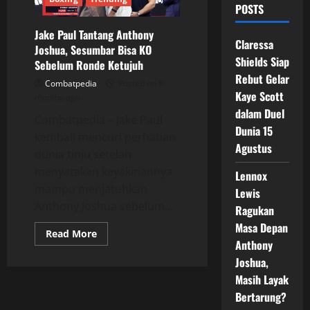
POSTS
Jake Paul Tantang Anthony
Claressa
Joshua, Sesumbar Bisa KO
Shields Siap
Sebelum Ronde Ketujuh
Rebut Gelar
Combatpedia
Posted on 8
Kaye Scott
months ago
dalam Duel
Combatpedia – Jake Paul
Dunia 15
kembali mencuri perhatian
Agustus
dunia tinju setelah
menyatakan keyakinannya
Lennox
mampu menjatuhkan
Lewis
Anthony Joshua sebelum...
Ragukan
Masa Depan
Read
Read More
more
Anthony
about
Joshua,
Jake
Paul
Masih Layak
Tantang
Anthony
Bertarung?
Joshua,