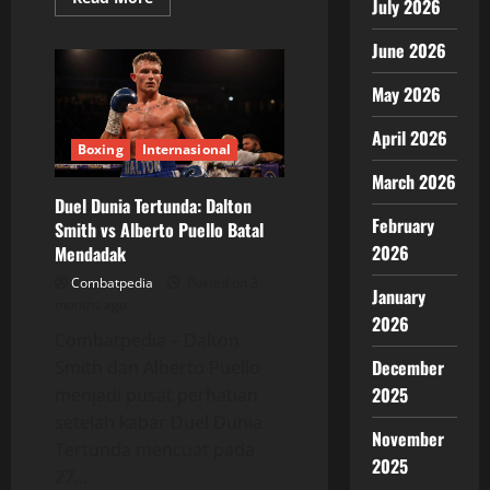
July 2026
more
about
5
June 2026
Pertarungan
Boxing
yang
May 2026
Wajib
Ditonton
pada
April 2026
Awal
Boxing
Internasional
Juni
March 2026
2026
Duel Dunia Tertunda: Dalton
February
Smith vs Alberto Puello Batal
2026
Mendadak
Combatpedia
Posted on 3
January
months ago
2026
Combatpedia – Dalton
December
Smith dan Alberto Puello
2025
menjadi pusat perhatian
setelah kabar Duel Dunia
November
Tertunda mencuat pada
2025
27...