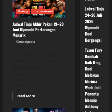
Ring,
Bidik
Kebangkitan
Jadwal Tinju
di
Boxing
Internasional
Madison
24–26 Juli
Square
2026
Garden
Jadwal Tinju Akhir Pekan 19–20
Dipenuhi
Juni Dipenuhi Pertarungan
Duel
Menarik
Bergengsi
Combatpedia
Posted on 2
months ago
Tyson Fury
Combatpedia – Akhir pekan
Kembali
ini menjadi momen yang
Naik Ring,
dinantikan oleh para
Duel
penggemar olahraga
Melawan
tarung di berbagai negara.
Mariusz
Jadwal...
Wach Jadi
Penentu
Read
Read More
more
Menuju
about
Anthony
Jadwal
Tinju