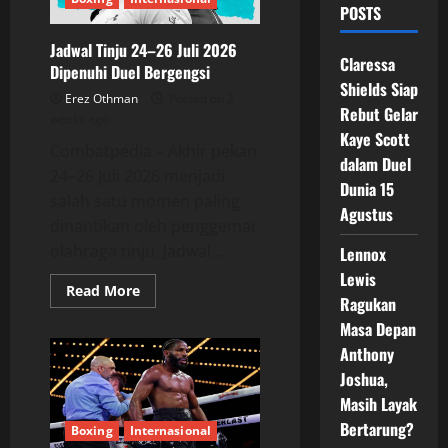
POSTS
Jadwal Tinju 24–26 Juli 2026
Claressa
Dipenuhi Duel Bergengsi
Shields Siap
Erez Othman
Posted on 2
Rebut Gelar
weeks ago
Kaye Scott
Combatpedia – Akhir pekan
dalam Duel
24–26 Juli 2026 menjadi
Dunia 15
salah satu momen paling
Agustus
dinantikan oleh penggemar
olahraga tinju. Jadwal...
Lennox
Lewis
Read
Read More
Ragukan
more
about
Masa Depan
Jadwal
Tinju
Anthony
24–
26
Joshua,
Juli
2026
Masih Layak
Dipenuhi
Bertarung?
Duel
Boxing
Internasional
Bergengsi