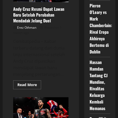
Pierce
Andy Cruz Resmi Dapat Lawan
O’Leary vs
Baru Setelah Perubahan
Mark
Mendadak Jelang Duel
Chamberlain:
Erez Othman
Posted on 1
Rival Eropa
month ago
Akhirnya
Combatpedia – Kabar
Bertemu di
terbaru datang dari dunia
Dublin
tinju internasional setelah
Andy Cruz dipastikan
Hassan
mendapat lawan baru
Hamdan
menjelang pertarungan...
Tantang CJ
Mundine,
Read
Read More
Rivalitas
more
about
Keluarga
Andy
Cruz
Kembali
Resmi
Dapat
Memanas
Lawan
Baru
Setelah