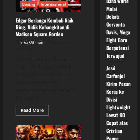
Dana White
Perubahan
Boxing
Internasional
Mulai
Mendadak
Jelang
Dekati
Duel
Edgar Berlanga Kembali Naik
Gervonta
Ring, Bidik Kebangkitan di
Davis, Mega
Madison Square Garden
Fight Baru
Erez Othman
Posted on 1
Berpotensi
month ago
Terwujud
Combatpedia – Nama
Edgar Berlanga kembali
José
menghiasi pemberitaan
Carfunjol
dunia tinju setelah
Kirim Pesan
dipastikan tampil pada 26
Keras ke
Juli 2026 di...
Divisi
Lightweight
Read
Read More
more
Lewat KO
about
Cepat atas
Edgar
Berlanga
Cristian
Kembali
Naik
Ponce