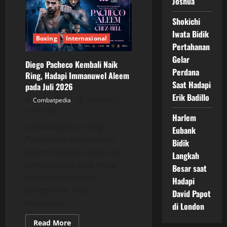
Joshua
Akhir
Pekan
19–
Shokichi
20
Juni
Iwata Bidik
Dipenuhi
Boxing
Internasional
Pertarungan
Pertahanan
Menarik
Gelar
Diego Pacheco Kembali Naik
Perdana
Ring, Hadapi Immanuwel Aleem
Saat Hadapi
pada Juli 2026
Erik Badillo
Combatpedia
Posted on 2
months ago
Harlem
Combatpedia – Diego
Eubank
Pacheco vs Immanuwel
Bidik
Aleem menjadi salah satu
Langkah
pertarungan yang mulai
Besar saat
mencuri perhatian
Hadapi
penggemar tinju
David Papot
menjelang...
di London
Read
Read More