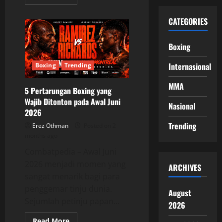
more
about
Diego
CATEGORIES
Pacheco
Kembali
Naik
Ring,
Boxing
Hadapi
Immanuwel
Aleem
Internasional
Boxing
Trending
pada
Juli
MMA
2026
5 Pertarungan Boxing yang
Wajib Ditonton pada Awal Juni
Nasional
2026
Trending
Erez Othman
Posted on 2
months ago
Combatpedia – Awal Juni
2026 menjadi momen yang
ARCHIVES
sangat menarik bagi para
penggemar tinju dunia.
August
Sejumlah petinju papan...
2026
Read
Read More