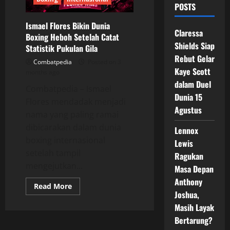
POSTS
Ismael Flores Bikin Dunia
Claressa
Boxing Heboh Setelah Catat
Shields Siap
Statistik Pukulan Gila
Rebut Gelar
Combatpedia
Posted on 3
Kaye Scott
months ago
dalam Duel
Combatpedia – Ismael
Dunia 15
Flores mendadak menjadi
Agustus
nama yang paling ramai
dibicarakan dalam dunia
Lennox
boxing internasional
Lewis
setelah tampil
Ragukan
mengejutkan...
Masa Depan
Anthony
Read
Read More
more
Joshua,
about
Masih Layak
Ismael
Flores
Bertarung?
Bikin
Dunia