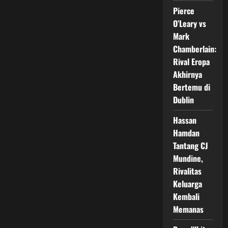
Boxing
Pierce
Heboh
Setelah
O’Leary vs
Catat
Statistik
Mark
Pukulan
Chamberlain:
Gila
Rival Eropa
Akhirnya
Bertemu di
Dublin
Hassan
Hamdan
Tantang CJ
Mundine,
Rivalitas
Keluarga
Kembali
Memanas