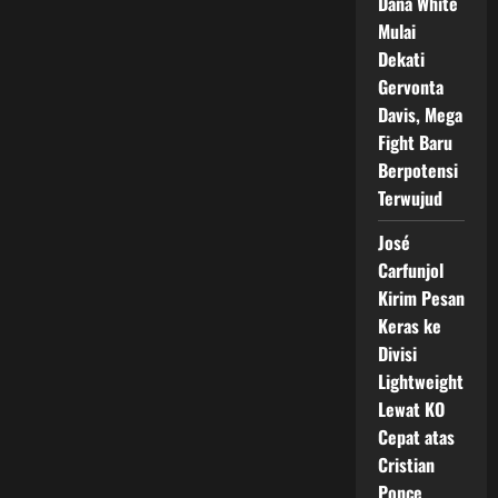
Dana White
Mulai
Dekati
Gervonta
Davis, Mega
Fight Baru
Berpotensi
Terwujud
José
Carfunjol
Kirim Pesan
Keras ke
Divisi
Lightweight
Lewat KO
Cepat atas
Cristian
Ponce