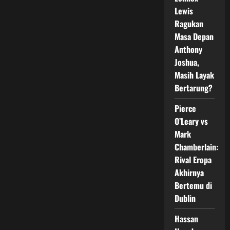
Bates
Terjerat
Lewis
Kontroversi,
Ragukan
BBBoC
Tak
Masa Depan
Beri
Sanksi
Anthony
Pada
Pertandingan
Joshua,
Wilder
vs
Masih Layak
Chisora
Bertarung?
Pierce
O’Leary vs
Mark
Chamberlain:
Rival Eropa
Akhirnya
Bertemu di
Dublin
Hassan