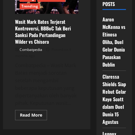
POSTS
Trending
Aaron
Wasit Mark Bates Terjerat
McKenna vs
Kontroversi, BBBoC Tak Beri
Etinosa
Sanksi Pada Pertandingan
Wilder vs Chisora
Oliha, Duel
Gelar Dunia
Combatpedia
Posted on 4
months ago
Panaskan
Dublin
Combatpedia – Wasit Mark
Bates menjadi sorotan
Claressa
setelah mengambil
Shields Siap
beberapa keputusan yang
Rebut Gelar
dipertanyakan oleh banyak
Kaye Scott
pihak. Keputusan wasit...
dalam Duel
Dunia 15
Read
Read More
more
Agustus
about
Wasit
Mark
Lennox