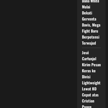
Dana White
Mulai
Dekati
Gervonta
Davis, Mega
Fight Baru
Berpotensi
Terwujud
José
Carfunjol
Kirim Pesan
Keras ke
Divisi
Lightweight
Lewat KO
Cepat atas
Cristian
Ponce