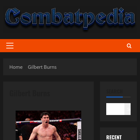
Skip
to
content
Primary
Menu
Home
Gilbert Burns
Gilbert Burns
SEARCH
Search
RECENT