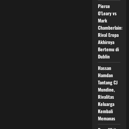
Era
Pierce
Baru
UFC
O’Leary vs
Resmi
Dimulai
Mark
di
Fight
Chamberlain:
Night
Rival Eropa
Akhirnya
Bertemu di
Dublin
Hassan
Hamdan
Tantang CJ
Mundine,
Rivalitas
Keluarga
Kembali
Memanas