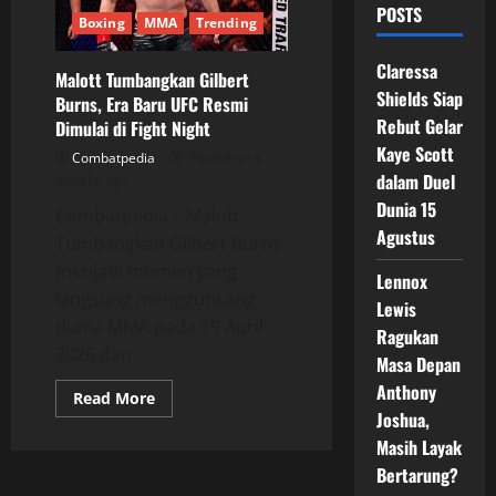
POSTS
Boxing
MMA
Trending
Claressa
Malott Tumbangkan Gilbert
Shields Siap
Burns, Era Baru UFC Resmi
Rebut Gelar
Dimulai di Fight Night
Kaye Scott
Combatpedia
Posted on 4
dalam Duel
months ago
Dunia 15
Combatpedia – Malott
Agustus
Tumbangkan Gilbert Burns
menjadi momen yang
Lennox
langsung mengguncang
Lewis
dunia MMA pada 19 April
Ragukan
2026 dan...
Masa Depan
Anthony
Read
Read More
more
Joshua,
about
Malott
Masih Layak
Tumbangkan
Bertarung?
Gilbert
Burns,