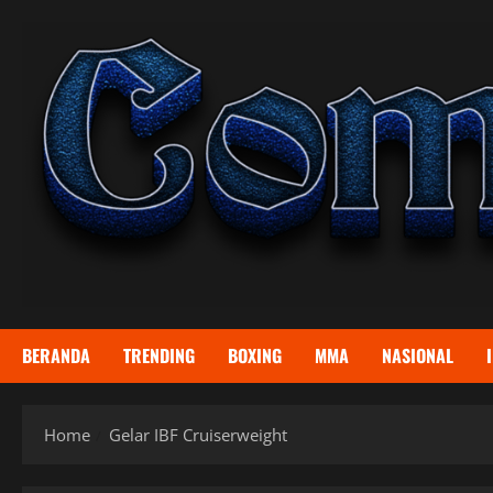
Skip
to
content
BERANDA
TRENDING
BOXING
MMA
NASIONAL
Home
Gelar IBF Cruiserweight