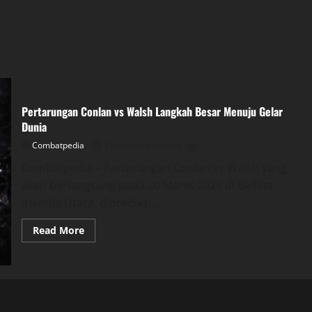
Pertarungan Conlan vs Walsh Langkah Besar Menuju Gelar
Dunia
Combatpedia
Posted on 5 months ago
Combatpedia – Pertarungan Conlan vs Walsh yang
akan berlangsung pada 20 Maret 2026 di Belfast,
Irlandia Utara, diprediksi...
Read
Read More
more
about
Pertarungan
Conlan
vs
Walsh
Langkah
Besar