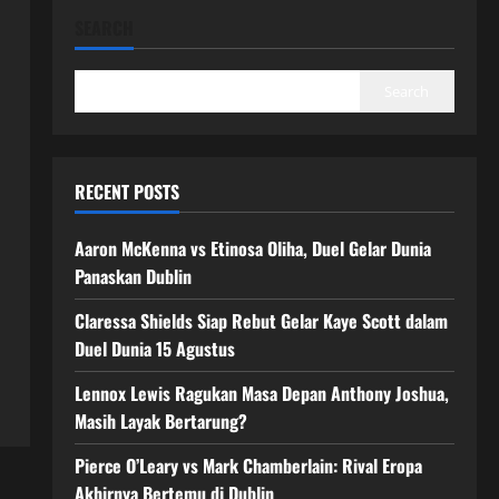
SEARCH
Search
RECENT POSTS
Aaron McKenna vs Etinosa Oliha, Duel Gelar Dunia
Panaskan Dublin
Claressa Shields Siap Rebut Gelar Kaye Scott dalam
Duel Dunia 15 Agustus
Lennox Lewis Ragukan Masa Depan Anthony Joshua,
Masih Layak Bertarung?
Pierce O’Leary vs Mark Chamberlain: Rival Eropa
Akhirnya Bertemu di Dublin