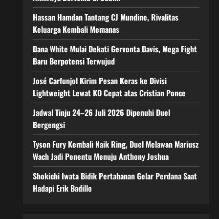
Hassan Hamdan Tantang CJ Mundine, Rivalitas
Keluarga Kembali Memanas
Dana White Mulai Dekati Gervonta Davis, Mega Fight
Baru Berpotensi Terwujud
José Carfunjol Kirim Pesan Keras ke Divisi
Lightweight Lewat KO Cepat atas Cristian Ponce
Jadwal Tinju 24–26 Juli 2026 Dipenuhi Duel
Bergengsi
Tyson Fury Kembali Naik Ring, Duel Melawan Mariusz
Wach Jadi Penentu Menuju Anthony Joshua
Shokichi Iwata Bidik Pertahanan Gelar Perdana Saat
Hadapi Erik Badillo