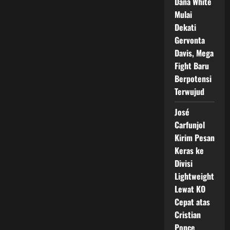
Dana White
Mulai
Dekati
Gervonta
Davis, Mega
Fight Baru
Berpotensi
Terwujud
José
Carfunjol
Kirim Pesan
Keras ke
Divisi
Lightweight
Lewat KO
Cepat atas
Cristian
Ponce