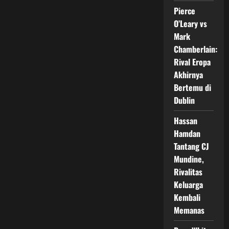
KO
Pierce
Spektakuler
Pertahankan
O’Leary vs
Gelar
Dunia
Mark
Chamberlain:
Rival Eropa
Akhirnya
Bertemu di
Dublin
Hassan
Hamdan
Tantang CJ
Mundine,
Rivalitas
Keluarga
Kembali
Memanas