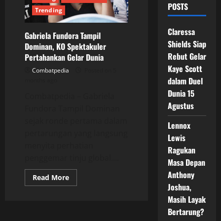
POSTS
Trending
Claressa
Gabriela Fundora Tampil
Shields Siap
Dominan, KO Spektakuler
Rebut Gelar
Pertahankan Gelar Dunia
Kaye Scott
Combatpedia
Posted on 5
dalam Duel
months ago
Dunia 15
Combatpedia – Gabriela
Agustus
Fundora Tampil Dominan
sejak ronde pertama dalam
Lennox
pertarungan yang langsung
Lewis
menyita perhatian
Ragukan
penggemar tinju global....
Masa Depan
Anthony
Read
Read More
more
Joshua,
about
Gabriela
Masih Layak
Fundora
Bertarung?
Tampil
Dominan,