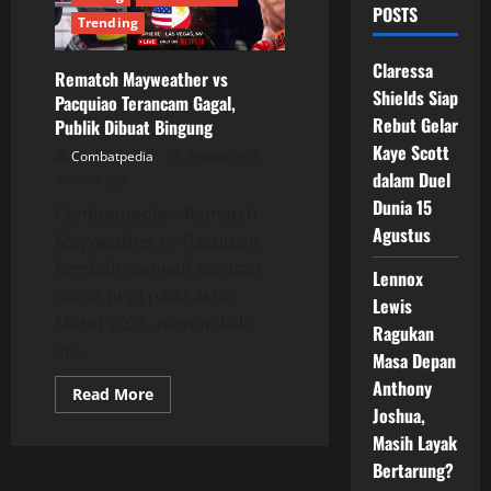
POSTS
Trending
Claressa
Rematch Mayweather vs
Shields Siap
Pacquiao Terancam Gagal,
Rebut Gelar
Publik Dibuat Bingung
Kaye Scott
Combatpedia
Posted on 4
dalam Duel
months ago
Dunia 15
Combatpedia – Rematch
Agustus
Mayweather vs Pacquiao
kembali menjadi sorotan
Lennox
dunia tinju pada akhir
Lewis
Maret 2026, namun kali
Ragukan
ini...
Masa Depan
Anthony
Read
Read More
more
Joshua,
about
Rematch
Masih Layak
Mayweather
Bertarung?
vs
Pacquiao