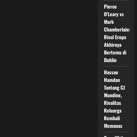
Terancam
Pierce
Gagal,
Publik
O’Leary vs
Dibuat
Bingung
Mark
Chamberlain:
Rival Eropa
Akhirnya
Bertemu di
Dublin
Hassan
Hamdan
Tantang CJ
Mundine,
Rivalitas
Keluarga
Kembali
Memanas