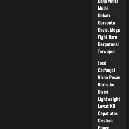
Dana White
Mulai
Dekati
Gervonta
Davis, Mega
Fight Baru
Berpotensi
Terwujud
José
Carfunjol
Kirim Pesan
Keras ke
Divisi
Lightweight
Lewat KO
Cepat atas
Cristian
Ponce