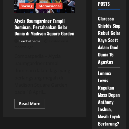
POSTS
Boxing
Internasional
Claressa
Alycia Baumgardner Tampil
Shields Siap
Dominan, Pertahankan Gelar
Rebut Gelar
Dunia di Madison Square Garden
Kaye Scott
Combatpedia
Posted on 4
dalam Duel
months ago
Dunia 15
Combatpedia – Alycia
Agustus
Baumgardner tampil
dominan dalam laga yang
Lennox
berlangsung megah di
Lewis
Madison Square Garden
Ragukan
pada 18 April...
Masa Depan
Anthony
Read
Read More
more
Joshua,
about
Alycia
Masih Layak
Baumgardner
Bertarung?
Tampil
Dominan,