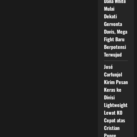
Dana White
Mulai
Dekati
Gervonta
Davis, Mega
Fight Baru
Berpotensi
Terwujud
José
Carfunjol
Kirim Pesan
Keras ke
Divisi
Lightweight
Lewat KO
Cepat atas
Cristian
Ponce