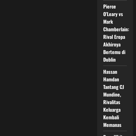
Pertahankan
Pierce
Gelar
Dunia
O’Leary vs
di
Madison
Mark
Square
Garden
Chamberlain:
Rival Eropa
Akhirnya
Bertemu di
Dublin
Hassan
Hamdan
Tantang CJ
Mundine,
Rivalitas
Keluarga
Kembali
Memanas