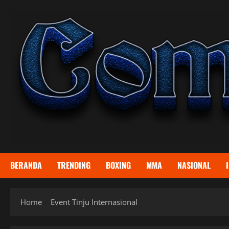
Skip
to
content
BERANDA
TRENDING
BOXING
MMA
NASIONAL
Home
Event Tinju Internasional