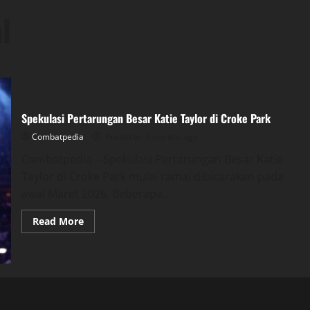
l
Spekulasi Pertarungan Besar Katie Taylor di Croke Park
Combatpedia
Posted on 5 months ago
Combatpedia – Spekulasi Pertarungan Besar Katie
Taylor di Croke Park mulai ramai dibicarakan pada
awal Maret 2026. Beberapa...
Read
Read More
more
about
Spekulasi
Pertarungan
Besar
Katie
Taylor
di
Croke